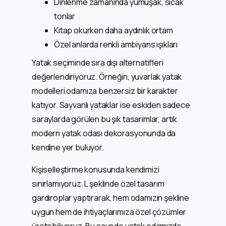
Dinlenme zamanında yumuşak, sıcak
tonlar
Kitap okurken daha aydınlık ortam
Özel anlarda renkli ambiyans ışıkları
Yatak seçiminde sıra dışı alternatifleri
değerlendiriyoruz. Örneğin, yuvarlak yatak
modelleri odamıza benzersiz bir karakter
katıyor. Sayvanlı yataklar ise eskiden sadece
saraylarda görülen bu şık tasarımlar, artık
modern yatak odası dekorasyonunda da
kendine yer buluyor.
Kişiselleştirme konusunda kendimizi
sınırlamıyoruz. L şeklinde özel tasarım
gardıroplar yaptırarak, hem odamızın şekline
uygun hem de ihtiyaçlarımıza özel çözümler
üretebiliyoruz. Bu sayede yatak odamızda