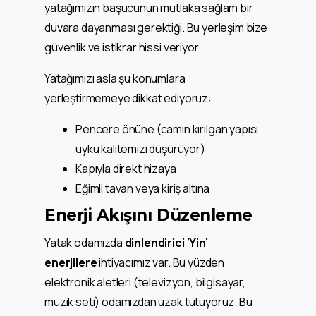
yatağımızın başucunun mutlaka sağlam bir
duvara dayanması gerektiği. Bu yerleşim bize
güvenlik ve istikrar hissi veriyor.
Yatağımızı asla şu konumlara
yerleştirmemeye dikkat ediyoruz:
Pencere önüne (camın kırılgan yapısı
uyku kalitemizi düşürüyor)
Kapıyla direkt hizaya
Eğimli tavan veya kiriş altına
Enerji Akışını Düzenleme
Yatak odamızda
dinlendirici ‘Yin’
enerjilere
ihtiyacımız var. Bu yüzden
elektronik aletleri (televizyon, bilgisayar,
müzik seti) odamızdan uzak tutuyoruz. Bu