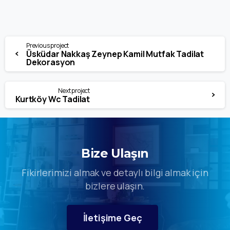
Continue
Previous project
Üsküdar Nakkaş Zeynep Kamil Mutfak Tadilat
Reading
Dekorasyon
Next project
Kurtköy Wc Tadilat
Bize Ulaşın
Fikirlerimizi almak ve detaylı bilgi almak için
bizlere ulaşın.
İletişime Geç