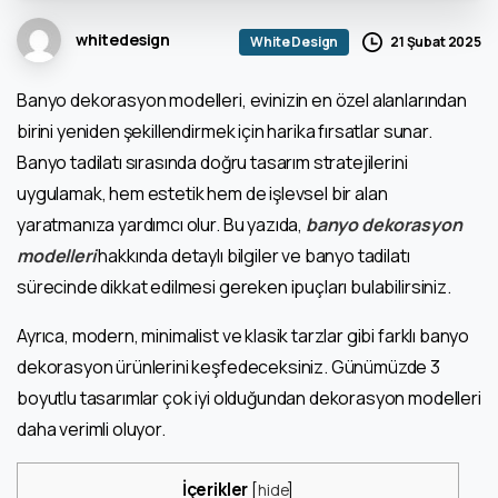
whitedesign
21 Şubat 2025
White Design
Banyo dekorasyon modelleri, evinizin en özel alanlarından
birini yeniden şekillendirmek için harika fırsatlar sunar.
Banyo tadilatı sırasında doğru tasarım stratejilerini
uygulamak, hem estetik hem de işlevsel bir alan
yaratmanıza yardımcı olur. Bu yazıda,
banyo dekorasyon
modelleri
hakkında detaylı bilgiler ve banyo tadilatı
sürecinde dikkat edilmesi gereken ipuçları bulabilirsiniz.
Ayrıca, modern, minimalist ve klasik tarzlar gibi farklı banyo
dekorasyon ürünlerini keşfedeceksiniz. Günümüzde 3
boyutlu tasarımlar çok iyi olduğundan dekorasyon modelleri
daha verimli oluyor.
İçerikler
[
hide
]