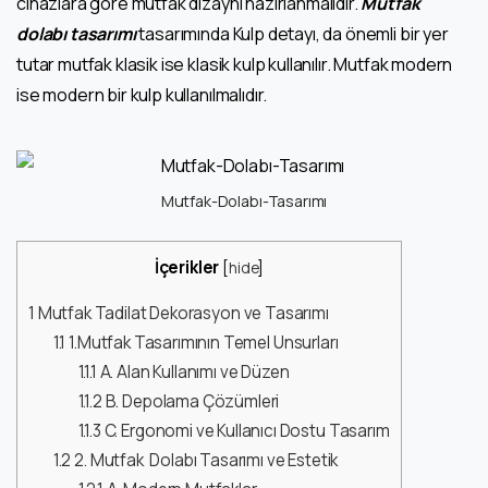
cihazlara göre mutfak dizaynı hazırlanmalıdır.
Mutfak
dolabı tasarımı
tasarımında Kulp detayı, da önemli bir yer
tutar mutfak klasik ise klasik kulp kullanılır. Mutfak modern
ise modern bir kulp kullanılmalıdır.
Mutfak-Dolabı-Tasarımı
İçerikler
[
hide
]
1
Mutfak Tadilat Dekorasyon ve Tasarımı
1.1
1.Mutfak Tasarımının Temel Unsurları
1.1.1
A. Alan Kullanımı ve Düzen
1.1.2
B. Depolama Çözümleri
1.1.3
C. Ergonomi ve Kullanıcı Dostu Tasarım
1.2
2. Mutfak Dolabı Tasarımı ve Estetik