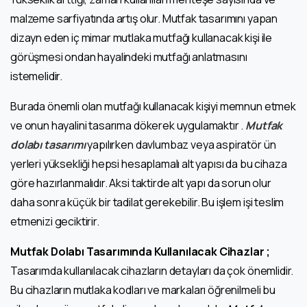
malzeme sarfiyatında artış olur. Mutfak tasarımını yapan
dizayn eden iç mimar mutlaka mutfağı kullanacak kişi ile
görüşmesi ondan hayalindeki mutfağı anlatmasını
istemelidir.
Burada önemli olan mutfağı kullanacak kişiyi memnun etmek
ve onun hayalini tasarıma dökerek uygulamaktır .
Mutfak
dolabı tasarımı
yapılırken davlumbaz veya aspiratör ün
yerleri yüksekliği hepsi hesaplamalı alt yapısı da bu cihaza
göre hazırlanmalıdır. Aksi taktirde alt yapı da sorun olur
daha sonra küçük bir tadilat gerekebilir. Bu işlem işi teslim
etmenizi geciktirir.
Mutfak Dolabı Tasarımında Kullanılacak Cihazlar ;
Tasarımda kullanılacak cihazların detayları da çok önemlidir.
Bu cihazların mutlaka kodları ve markaları öğrenilmeli bu