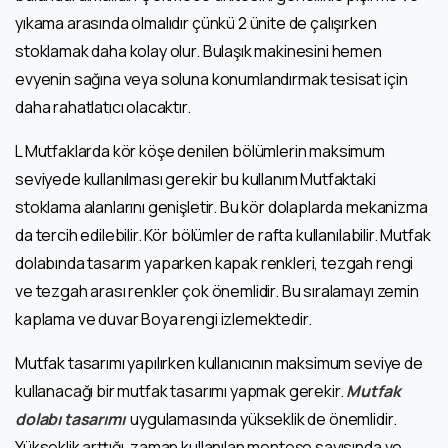
yıkama arasında olmalıdır çünkü 2 ünite de çalışırken
stoklamak daha kolay olur. Bulaşık makinesini hemen
evyenin sağına veya soluna konumlandırmak tesisat için
daha rahatlatıcı olacaktır.
L Mutfaklarda kör köşe denilen bölümlerin maksimum
seviyede kullanılması gerekir bu kullanım Mutfaktaki
stoklama alanlarını genişletir. Bu kör dolaplarda mekanizma
da tercih edilebilir. Kör bölümler de rafta kullanılabilir. Mutfak
dolabında tasarım yaparken kapak renkleri, tezgah rengi
ve tezgah arası renkler çok önemlidir. Bu sıralamayı zemin
kaplama ve duvar Boya rengi izlemektedir.
Mutfak tasarımı yapılırken kullanıcının maksimum seviye de
kullanacağı bir mutfak tasarımı yapmak gerekir.
Mutfak
dolabı tasarımı
uygulamasında yükseklik de önemlidir.
Yükseklik arttığı, zaman kullanılan menteşe sayısında ve