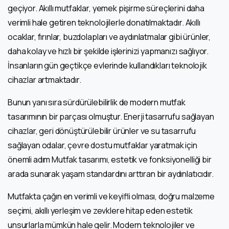
geçiyor. Akıllı mutfaklar, yemek pişirme süreçlerini daha
verimli hale getiren teknolojilerle donatılmaktadır. Akıllı
ocaklar, fırınlar, buzdolapları ve aydınlatmalar gibi ürünler,
daha kolay ve hızlı bir şekilde işlerinizi yapmanızı sağlıyor.
İnsanların gün geçtikçe evlerinde kullandıkları teknolojik
cihazlar artmaktadır.
Bunun yanı sıra sürdürülebilirlik de modern mutfak
tasarımının bir parçası olmuştur. Enerji tasarrufu sağlayan
cihazlar, geri dönüştürülebilir ürünler ve su tasarrufu
sağlayan odalar, çevre dostu mutfaklar yaratmak için
önemli adım Mutfak tasarımı, estetik ve fonksiyonelliği bir
arada sunarak yaşam standardını arttıran bir aydınlatıcıdır.
Mutfakta çağın en verimli ve keyifli olması, doğru malzeme
seçimi, akıllı yerleşim ve zevklere hitap eden estetik
unsurlarla mümkün hale gelir. Modern teknolojiler ve