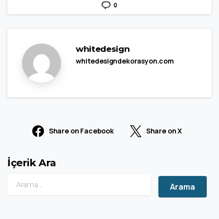
0
whitedesign
whitedesigndekorasyon.com
Share on Facebook
Share on X
İçerik Ara
Search for: