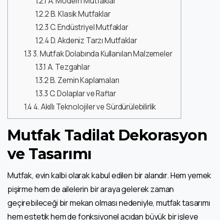
1.2.1
A. Modern Mutfaklar
1.2.2
B. Klasik Mutfaklar
1.2.3
C. Endüstriyel Mutfaklar
1.2.4
D. Akdeniz Tarzı Mutfaklar
1.3
3. Mutfak Dolabında Kullanılan Malzemeler
1.3.1
A. Tezgahlar
1.3.2
B. Zemin Kaplamaları
1.3.3
C. Dolaplar ve Raflar
1.4
4. Akıllı Teknolojiler ve Sürdürülebilirlik
Mutfak Tadilat Dekorasyon
ve Tasarımı
Mutfak, evin kalbi olarak kabul edilen bir alandır. Hem yemek
pişirme hem de ailelerin bir araya gelerek zaman
geçirebileceği bir mekan olması nedeniyle, mutfak tasarımı
hem estetik hem de fonksiyonel açıdan büyük bir işleve