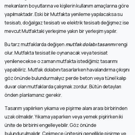
mekanların boyutlarına ve kişilerin kullanım amaçlarına göre
yapılmaktadır. Eski bir Mutfakta yenileme yapılacaksa su
tesisatı, doğalgaz tesisatı ve elektrik tesisatı değişmez ise
mevcut Mutfaktaki yerleşime yakın bir yerleşim yapılır.
Bu tarz mutfaklarda değişen
mutfak dolabı tasarımı
rengi
olur. Mutfakta tesisat ile oynanacak veya tesisat
yenilenecekse o zaman mutfakta istediğimiz tasarımı
yapabiliriz. Mutfak dolabını tasarlarken havalandırma çıkışını
göz önünde bulundurmalıyız perde beton veya tünel kalıp
duvar olan mutfaklarda çalışmak zordur. Bütün detayları
önden planlamanız gerekir.
Tasarım yapılırken yıkama ve pişirme alanı arası birbirinden
uzak olmalıdır. Yıkama yaparken veya yemek pişirirken iki
ünite de birbirini engelleyebilir. Göz önünde
bulundurulmalıdır. Çekmece ünitesini genellikle pişirme ve