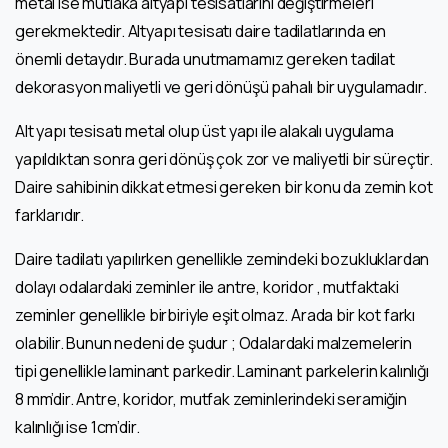
metal ise mutlaka altyapı tesisatlarını değiştirmeleri
gerekmektedir. Altyapı tesisatı daire tadilatlarında en
önemli detaydır. Burada unutmamamız gereken tadilat
dekorasyon maliyetli ve geri dönüşü pahalı bir uygulamadır.
Alt yapı tesisatı metal olup üst yapı ile alakalı uygulama
yapıldıktan sonra geri dönüş çok zor ve maliyetli bir süreçtir.
Daire sahibinin dikkat etmesi gereken bir konu da zemin kot
farklarıdır.
Daire tadilatı yapılırken genellikle zemindeki bozukluklardan
dolayı odalardaki zeminler ile antre, koridor , mutfaktaki
zeminler genellikle birbiriyle eşit olmaz. Arada bir kot farkı
olabilir. Bunun nedeni de şudur ; Odalardaki malzemelerin
tipi genellikle laminant parkedir. Laminant parkelerin kalınlığı
8 mm’dir. Antre, koridor, mutfak zeminlerindeki seramiğin
kalınlığı ise 1cm’dir.